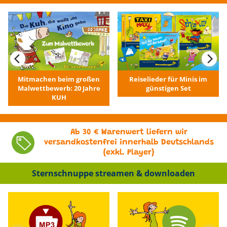
Mitmachen beim großen
Reiselieder für Minis im
Malwettbewerb: 20 Jahre
günstigen Set
KUH
Ab 30 € Warenwert liefern wir
versandkostenfrei innerhalb Deutschlands
(exkl. Player)
Sternschnuppe streamen & downloaden