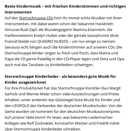
Beste Kindermusik – mit frischen Kinderstimmen und richtigen
Instrumenten
Auf den
Sternschnuppe CDs
hört Ihr immer echte Musiker mit ihren
Instrumenten, mit dabei waren schon der bekannte Hackbrett-
Virtuose Rudi Zapf, die Wundergeigerin Martina Eisenreich, die
Harfenmeisterin Evelyn Huber oder der geniale Saxophonist Mulo
Francel (beide von QUADRO NUEVO) – um nur einige zu nennen.
Genauso echt klingen auch die Kinderstimmen auf unseren CDs. Die
Sternschnuppe Kinder singen so frech und frisch, dass Mama und
Papa die CD gerne freiwillig in den CD-Player legen und Oma und Opa
auch mal das Tanzbein zu Kinderliedern schwingen.
Sternschnuppe Kinderlieder - als besonders gute Musik für
Kinder ausgezeichnet
Für ihre Produktionen hat das Sternschnuppe Künstler-Duo Margit
Sarholz und Werner Meier schon viele Auszeichnungen und Preise
erhalten, unter anderem das Gütesiegel Gute Musik für Kinder und
den LEOPOLD des Verbandes der deutschen Musikschulen. Von der
Gema wurden sie nominiert für den deutschen Musikautorenpreis.
Auf unserer Seite könnt Ihr lesen, was bekannte Liedermacher-
Kollegen wie Rolf Zuckowski, Konstantin Wecker und Fredrik Vahle
über Sternschnuppe Kinderlieder schreiben.