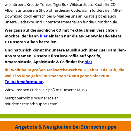
wie hörbert, Kreativ-Tonies, TigerBox-Wildcards etc. Kauft Ihr CD-
Alben aus unserem Shop ohne diesen Code, dann fordert den MP3-
Download doch einfach per E-Mail bei uns an. Gratis gibt es auch
unsere Liedtexte und Unterrichtsmaterialien für die Grundschule.
Wer ganz auf die sächliche CD mit Textbüchlein verzichten
möchte, der kann
hier
einfach nur die MP3-Download-Pakete
zu unseren Alben bestellen.
Und natürlich könnt Ihr unsere Musik auch über Euer Familien-
Abo streamen. Unsere Künstler-Profile auf Spotify,
AmazonMusic, AppleMusic & Co findet Ihr
hier
.
Ihr wollt beim großen Malwettbewerb zu 20 Jahre "Die Kuh, die
wollt ins Kino gehn" mitmachen? Dann geht's hier zum
Teilnahmeformular
.
Wir wünschen Euch viel Spaß mit unserer Musik!
Margit Sarholz & Werner Meier
mit dem Sternschnuppe Team
Angebote & Neuigkeiten bei Sternschnuppe